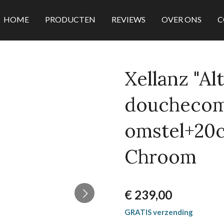
HOME
PRODUCTEN
REVIEWS
OVER ONS
C
Xellanz "Al
douchecom
omstel+20
Chroom
€ 239,00
GRATIS verzending