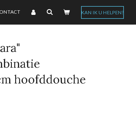
ONTACT
KAN IK U HELPEN?
tara"
binatie
cm hoofddouche