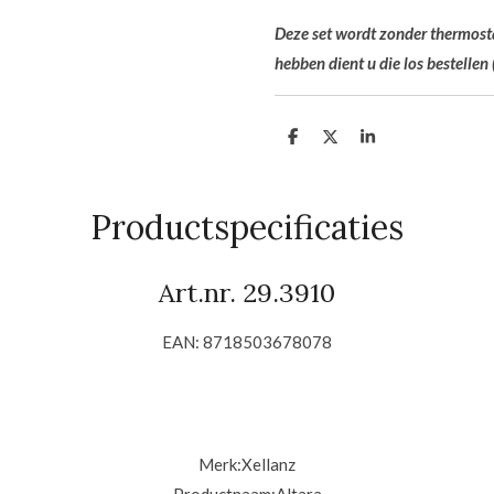
Deze set wordt zonder thermost
hebben dient u die los bestellen 
D
D
S
e
e
h
l
e
a
e
l
r
n
e
Productspecificaties
Art.nr.
29.3910
EAN: 8718503678078
Merk:
Xellanz