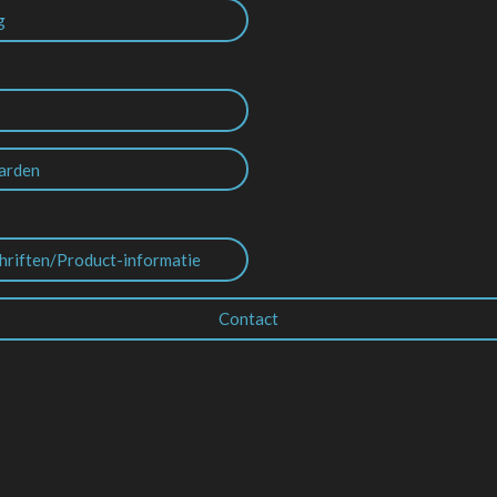
g
arden
hriften/Product-informatie
Contact