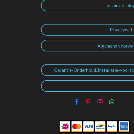
Inspiratie blo
Privacywet
Algemene voorwa
Garantie/Onderhoud/Installatie-voorsc
F
P
I
W
a
i
n
h
c
n
s
a
e
t
t
t
b
e
a
s
o
r
g
A