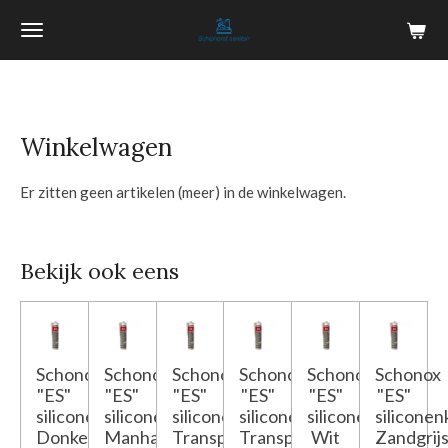
Ga
direct
naar
de
hoofdinhoud
Winkelwagen
Er zitten geen artikelen (meer) in de winkelwagen.
Bekijk ook eens
Schonox
Schonox
Schonox
Schonox
Schonox
Schonox
"ES"
"ES"
"ES"
"ES"
"ES"
"ES"
siliconenkit
siliconenkit
siliconenkit
siliconenkit
siliconenkit
siliconen
Donkergrijs
Manhattan
Transparant
Transparant-
Wit
Zandgrij