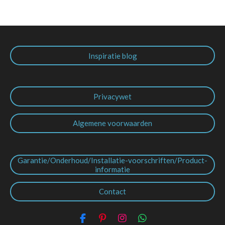
Inspiratie blog
Privacywet
Algemene voorwaarden
Garantie/Onderhoud/Installatie-voorschriften/Product-
informatie
Contact
F
P
I
W