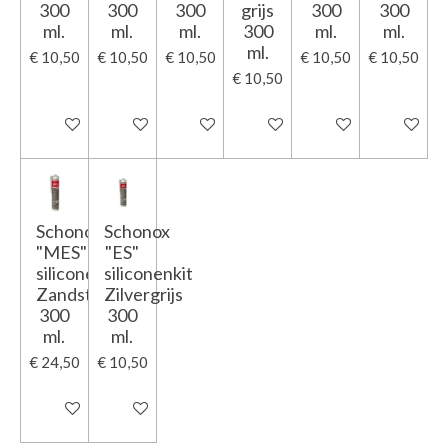
300
300
300
grijs
300
300
ml.
ml.
ml.
300
ml.
ml.
ml.
€ 10,50
€ 10,50
€ 10,50
€ 10,50
€ 10,50
€ 10,50
In winkelwagen
In winkelwagen
In winkelwagen
In winkelwagen
In winkelwagen
In winkel
Schonox
Schonox
"MES"
"ES"
siliconenkit
siliconenkit
Zandsteen
Zilvergrijs
300
300
ml.
ml.
€ 24,50
€ 10,50
In winkelwagen
In winkelwagen