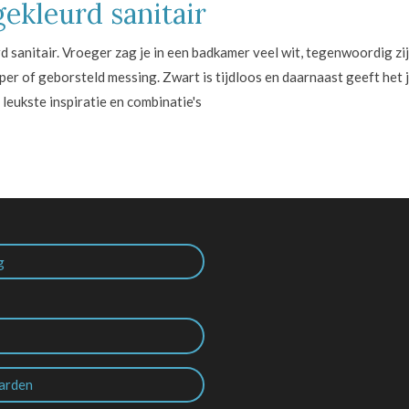
ekleurd sanitair
d sanitair. Vroeger zag je in een badkamer veel wit, tegenwoordig zi
er of geborsteld messing. Zwart is tijdloos en daarnaast geeft het
 leukste inspiratie en combinatie's
g
arden