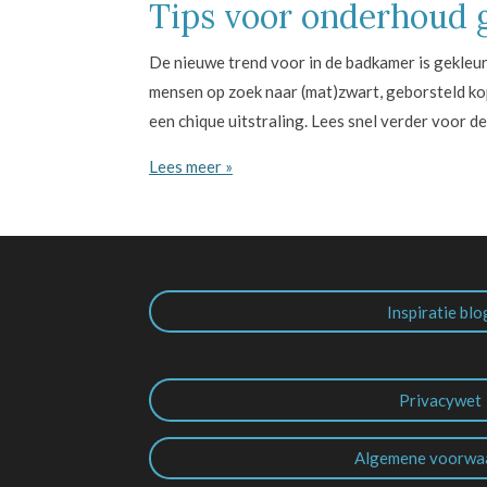
Tips voor onderhoud g
De nieuwe trend voor in de badkamer is gekleur
mensen op zoek naar (mat)zwart, geborsteld kop
een chique uitstraling. Lees snel verder voor de
Lees meer »
Inspiratie blo
Privacywet
Algemene voorwa