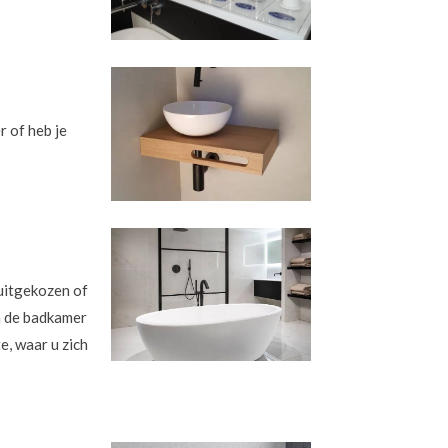
r of heb je
 uitgekozen of
n de badkamer
e, waar u zich