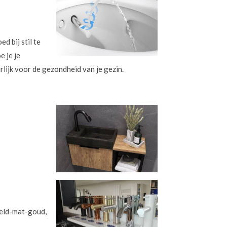
d bij stil te
e je je
lijk voor de gezondheid van je gezin.
teld-mat-goud,