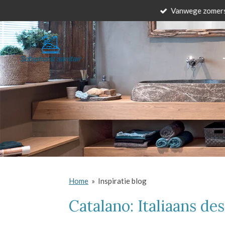
Vanwege zomersl
Ga
direct
naar
de
hoofdinhoud
Home
»
Inspiratie blog
Catalano: Italiaans des