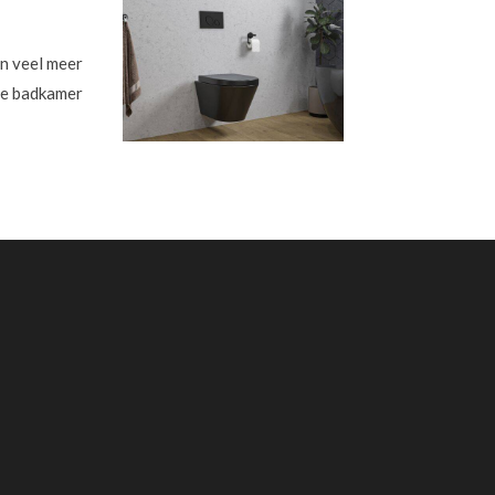
jn veel meer
 je badkamer