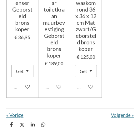
enser
ar
waskom
Geborst
toiletkra
rond 36
eld
an
x 36 x 12
brons
muurbev
cm Mat
koper
estiging
zwart/G
Geborst
eborstel
€ 36,95
eld
d brons
brons
koper
koper
€ 125,00
€ 189,00
In winkelwagen
In winkelwagen
In winkelwagen
«
Vorige
Volgende
»
D
D
S
D
e
e
h
e
l
e
a
l