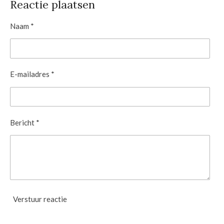
e
l
r
e
Reactie plaatsen
n
e
n
Naam *
E-mailadres *
Bericht *
Verstuur reactie