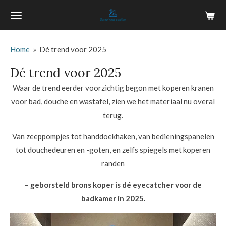
Ga
direct
naar
Home
»
Dé trend voor 2025
de
hoofdinhoud
Dé trend voor 2025
Waar de trend eerder voorzichtig begon met koperen kranen
voor bad, douche en wastafel, zien we het materiaal nu overal
terug.
Van zeeppompjes tot handdoekhaken, van bedieningspanelen
tot douchedeuren en -goten, en zelfs spiegels met koperen
randen
–
geborsteld brons koper is dé eyecatcher voor de
badkamer in 2025.