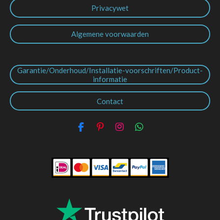
Privacywet
Algemene voorwaarden
Garantie/Onderhoud/Installatie-voorschriften/Product-
informatie
Contact
F
P
I
W
a
i
n
h
c
n
s
a
e
t
t
t
b
e
a
s
o
r
g
A
o
e
r
p
k
s
a
p
t
m