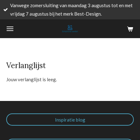
Vanwege zomersluiting van maandag 3 augustus tot en met
Ga
vrijdag 7 augustus bij het merk Best-Design.
direct
naar
de
hoofdinhoud
Verlanglijst
Jouw verlanglijst is leeg.
Inspiratie blog