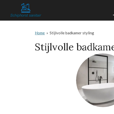
Ga
direct
naar
de
Home
»
Stijlvolle badkamer styling
hoofdinhoud
Stijlvolle badkame