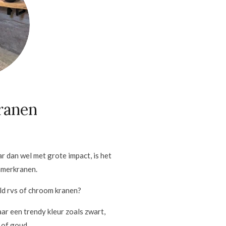
ranen
r dan wel met grote impact, is het
amerkranen.
ld rvs of chroom kranen?
r een trendy kleur zoals zwart,
 of goud.