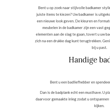
Bent u op zoek naar stijlvolle badkamer styli
juiste items te kiezen? Uw badkamer is uitgek
een nieuwe look geven. De kleuren en formate
meubelen in de badkamer zijn een vast g
elementen aan de slag te gaan, tovert u uw b
zich na een drukke dag kunt terugtrekken. Gen
bij u past.
Handige ba
Bent u een badliefhebber en spendeert
Dan is de badplank echt een musthave. U pla
daarvoor gemaakte inleg zodat u ontspannen v
kijken.