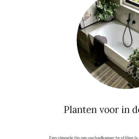
Planten voor in 
Een simpele tip om uw badkamer te stijlen i