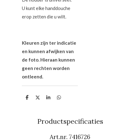
U kunt elke handdouche
erop zetten die u wilt.
Kleuren zijn ter indicatie
en kunnen afwijken van
de foto. Hieraan kunnen
geen rechten worden
ontleend.
D
D
S
D
e
e
h
e
l
e
a
l
e
l
r
e
n
e
n
Productspecificaties
Art.nr.
7416726