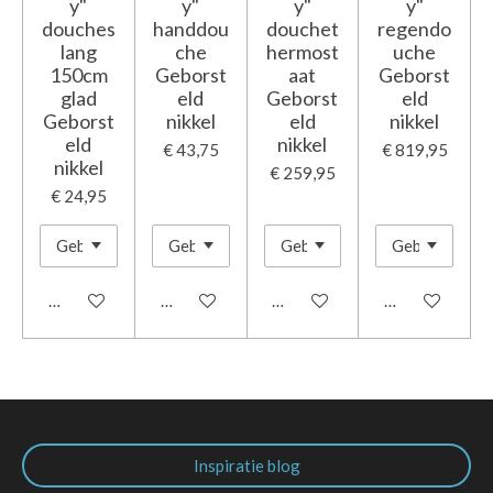
y"
y"
y"
y"
douches
handdou
douchet
regendo
lang
che
hermost
uche
150cm
Geborst
aat
Geborst
glad
eld
Geborst
eld
Geborst
nikkel
eld
nikkel
eld
nikkel
€ 43,75
€ 819,95
nikkel
€ 259,95
€ 24,95
In winkelwagen
In winkelwagen
In winkelwagen
In winkelwage
Inspiratie blog