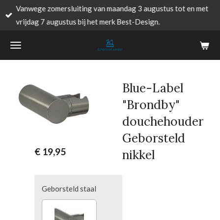
Vanwege zomersluiting van maandag 3 augustus tot en met
Ga
vrijdag 7 augustus bij het merk Best-Design.
direct
naar
de
hoofdinhoud
Blue-Label
"Brondby"
douchehouder
Geborsteld
€ 19,95
nikkel
Geborsteld staal