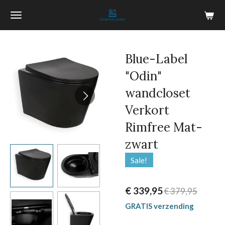
Ga
direct
naar
de
Blue-Label
hoofdinhoud
"Odin"
wandcloset
Verkort
Rimfree Mat-
zwart
Sale!
€ 339,95
€ 379,95
GRATIS verzending