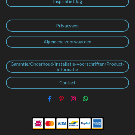
Inspiratie blog
Privacywet
Algemene voorwaarden
Garantie/Onderhoud/Installatie-voorschriften/Product-
informatie
Contact
F
P
I
W
a
i
n
h
c
n
s
a
e
t
t
t
b
e
a
s
o
r
g
A
o
e
r
p