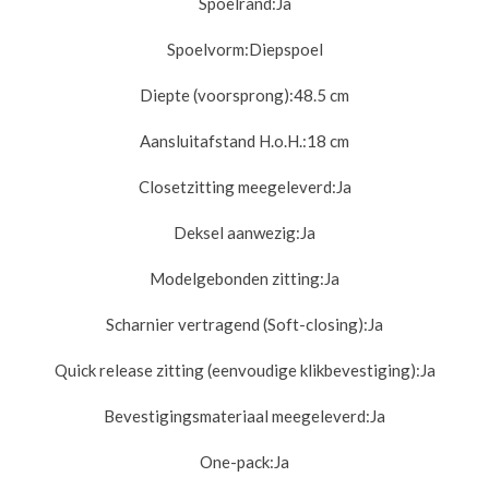
Spoelrand:
Ja
Spoelvorm:
Diepspoel
Diepte (voorsprong):
48.5 cm
Aansluitafstand H.o.H.:
18 cm
Closetzitting meegeleverd:
Ja
Deksel aanwezig:
Ja
Modelgebonden zitting:
Ja
Scharnier vertragend (Soft-closing):
Ja
Quick release zitting (eenvoudige klikbevestiging):
Ja
Bevestigingsmateriaal meegeleverd:
Ja
One-pack:
Ja