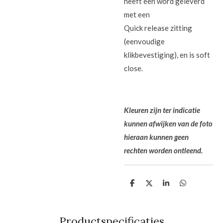
heeft een word geleverd
met een
Quick release zitting
(eenvoudige
klikbevestiging), en is soft
close.
Kleuren zijn ter indicatie
kunnen afwijken van de foto
hieraan kunnen geen
rechten worden ontleend.
D
D
S
D
e
e
h
e
l
e
a
l
e
l
r
e
n
e
n
Productspecificaties