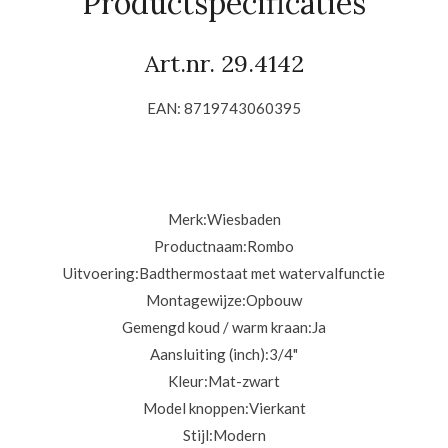
Productspecificaties
Art.nr. 29.4142
EAN: 8719743060395
Merk:Wiesbaden
Productnaam:
Rombo
Uitvoering:
Badthermostaat met watervalfunctie
Montagewijze:
Opbouw
Gemengd koud / warm kraan:
Ja
Aansluiting (inch):
3/4"
Kleur:
Mat-zwart
Model knoppen:
Vierkant
Stijl:
Modern