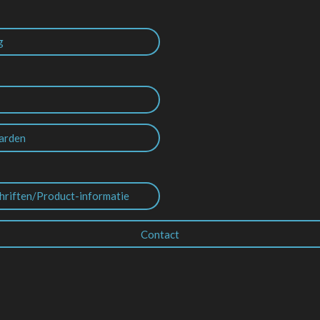
g
arden
hriften/Product-informatie
Contact