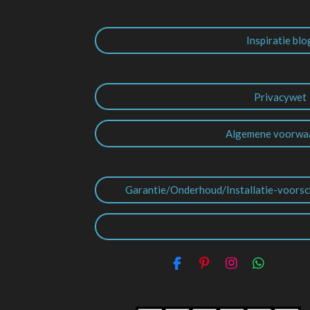
Inspiratie blo
Privacywet
Algemene voorwa
Garantie/Onderhoud/Installatie-voorsc
F
P
I
W
a
i
n
h
c
n
s
a
e
t
t
t