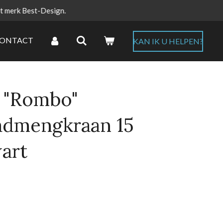
et merk Best-Design.
ONTACT
KAN IK U HELPEN?
 "Rombo"
admengkraan 15
art