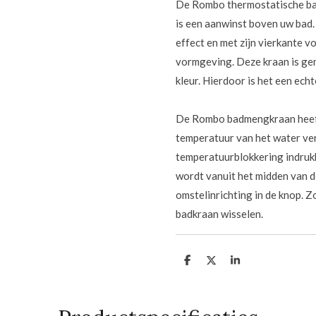
De Rombo thermostatische ba
is een aanwinst boven uw bad.
effect en met zijn vierkante 
vormgeving. Deze kraan is ge
kleur. Hierdoor is het een ech
De Rombo badmengkraan heeft
temperatuur van het water ve
temperatuurblokkering indruk
wordt vanuit het midden van d
omstelinrichting in de knop. 
badkraan wisselen.
D
D
S
e
e
h
l
e
a
e
l
r
n
e