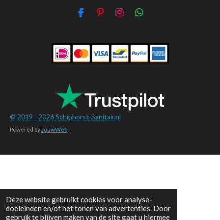
F
P
I
W
a
i
n
h
c
n
s
a
e
t
t
t
b
e
a
s
o
r
g
A
o
e
r
p
k
s
a
p
t
m
© 2019 - 2026
Schiphorst-Sanitair.nl
Powered by
JouwWeb
Deze website gebruikt cookies voor analyse-
doeleinden en/of het tonen van advertenties. Door
gebruik te blijven maken van de site gaat u hiermee