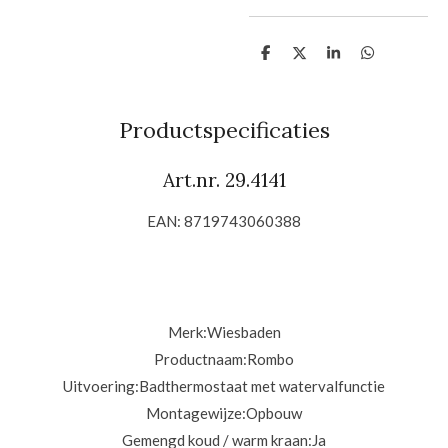
D
D
S
D
e
e
h
e
l
e
a
l
e
l
r
e
n
e
n
Productspecificaties
Art.nr. 29.4141
EAN: 8719743060388
Merk:Wiesbaden
Productnaam:
Rombo
Uitvoering:
Badthermostaat met watervalfunctie
Montagewijze:
Opbouw
Gemengd koud / warm kraan:
Ja