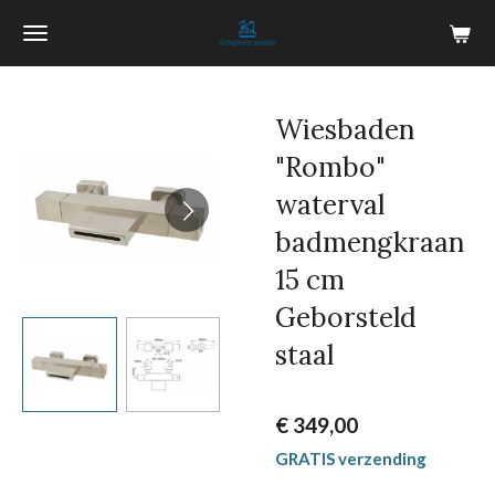
Ga
direct
naar
de
Wiesbaden
hoofdinhoud
"Rombo"
waterval
badmengkraan
15 cm
Geborsteld
staal
€ 349,00
GRATIS verzending