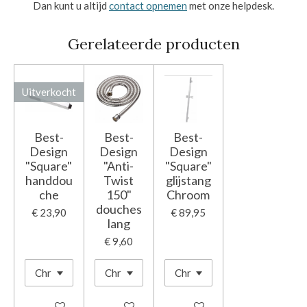
Dan kunt u altijd
contact opnemen
met onze helpdesk.
Gerelateerde producten
Uitverkocht
Best-
Best-
Best-
Design
Design
Design
"Square"
"Anti-
"Square"
handdou
Twist
glijstang
che
150"
Chroom
douches
€ 23,90
€ 89,95
lang
€ 9,60
Houd mij op de hoogte
In winkelwagen
In winkelwagen