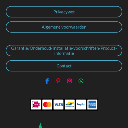
Privacywet
Algemene voorwaarden
Garantie/Onderhoud/Installatie-voorschriften/Product-
informatie
Contact
F
P
I
W
a
i
n
h
c
n
s
a
e
t
t
t
b
e
a
s
o
r
g
A
o
e
r
p
k
s
a
p
t
m