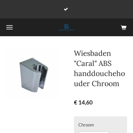
Ga
direct
naar
de
hoofdinhoud
Wiesbaden
"Caral" ABS
handdoucheho
uder Chroom
€ 14,60
Chroom