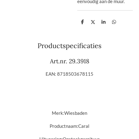
eenvoudig aan de muur.
D
D
S
D
e
e
h
e
l
e
a
l
e
l
r
e
n
e
n
Productspecificaties
Art.nr. 29.3918
EAN: 8718503678115
Merk:
Wiesbaden
Productnaam:
Caral