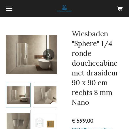
Ga
direct
naar
de
Wiesbaden
hoofdinhoud
"Sphere" 1/4
ronde
douchecabine
met draaideur
90 x 90 cm
rechts 8 mm
Nano
€ 599,00