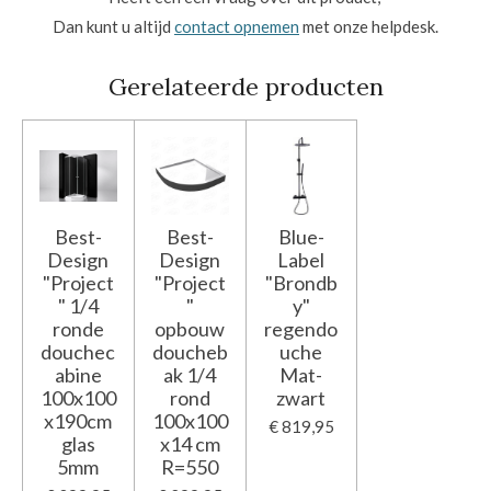
Dan kunt u altijd
contact opnemen
met onze helpdesk.
Gerelateerde producten
Best-
Best-
Blue-
Design
Design
Label
"Project
"Project
"Brondb
" 1/4
"
y"
ronde
opbouw
regendo
douchec
doucheb
uche
abine
ak 1/4
Mat-
100x100
rond
zwart
x190cm
100x100
€ 819,95
glas
x14 cm
5mm
R=550