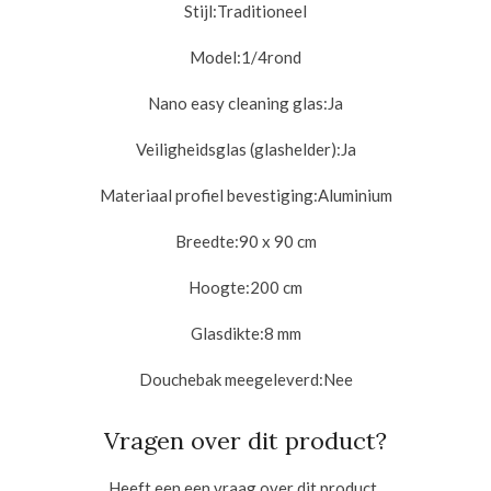
Stijl:
Traditioneel
Model:1/4rond
Nano easy cleaning glas:Ja
Veiligheidsglas (glashelder):
Ja
Materiaal profiel bevestiging:
Aluminium
Breedte:9
0 x 90 cm
Hoogte:
200 cm
Glasdikte:8
mm
Douchebak meegeleverd:
Nee
Vragen over dit product?
Heeft een een vraag over dit product,