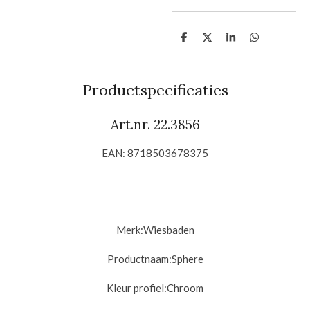
D
D
S
D
e
e
h
e
l
e
a
l
e
l
r
e
n
e
n
Productspecificaties
Art.nr. 22.3856
EAN: 8718503678375
Merk:
Wiesbaden
Productnaam:Sphere
Kleur profiel:
Chroom