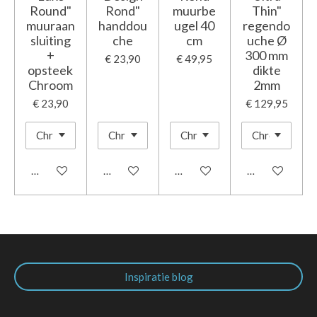
Round"
Rond"
muurbe
Thin"
muuraan
handdou
ugel 40
regendo
sluiting
che
cm
uche Ø
+
300 mm
€ 23,90
€ 49,95
opsteek
dikte
Chroom
2mm
€ 23,90
€ 129,95
In winkelwagen
In winkelwagen
In winkelwagen
In winkelwage
Inspiratie blog