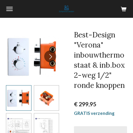
Ga
direct
naar
de
Best-Design
hoofdinhoud
"Verona"
inbouwthermo
staat & inb.box
2-weg 1/2"
ronde knoppen
€ 299,95
GRATIS verzending