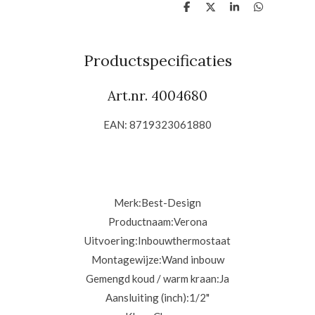
D
D
S
D
e
e
h
e
l
e
a
l
e
l
r
e
n
e
n
Productspecificaties
Art.nr. 4004680
EAN: 8719323061880
Merk:
Best-Design
Productnaam:
Verona
Uitvoering:
Inbouwthermostaat
Montagewijze:
Wand inbouw
Gemengd koud / warm kraan:
Ja
Aansluiting (inch):
1/2"