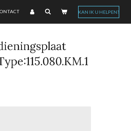
ONTACT
KAN IK U HELPEN?
dieningsplaat
ype:115.080.KM.1