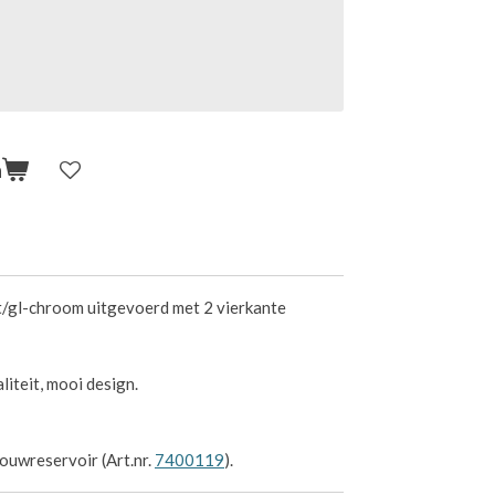
n
t/gl-chroom uitgevoerd met 2 vierkante
iteit, mooi design.
bouwreservoir (Art.nr.
7400119
).