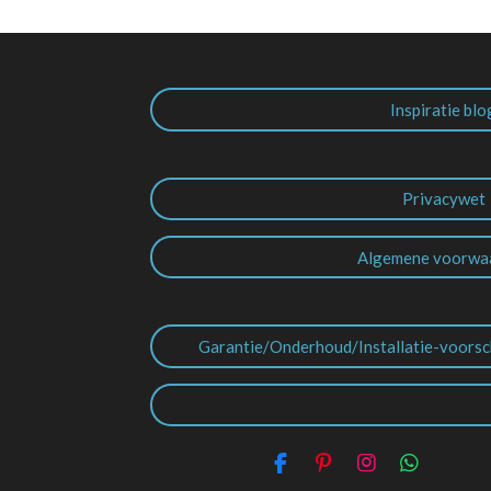
Inspiratie blo
Privacywet
Algemene voorwa
Garantie/Onderhoud/Installatie-voorsc
F
P
I
W