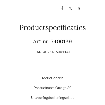
D
D
S
e
e
h
l
e
a
e
l
r
n
e
Productspecificaties
Art.nr.
7400139
EAN: 4025416301141
Merk:
Geberit
Productnaam:Omega
30
Uitvoering:
bedieningsplaat