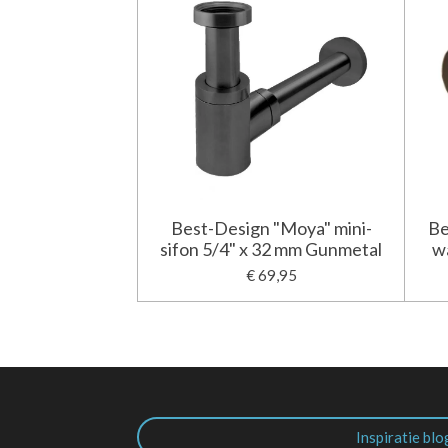
Best-Design "Moya" mini-
Be
sifon 5/4" x 32 mm Gunmetal
w
€ 69,95
Inspiratie blo