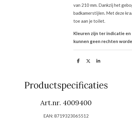
van 210 mm. Dankzij het gebog
badkamerstijlen. Met deze kraa
toe aan je toilet.
Kleuren zijn ter indicatie e
kunnen geen rechten worde
D
D
S
e
e
h
l
e
a
e
l
r
n
e
Productspecificaties
Art.nr. 4009400
EAN: 8719323065512