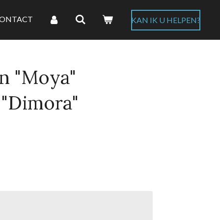
ONTACT
KAN IK U HELPEN?
n "Moya"
 "Dimora"