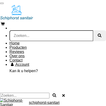
Ga
direct
naar
de
hoofdinhoud
Home
Producten
Reviews
Over ons
Contact
Account
Kan ik u helpen?
schiphorst-sanitari