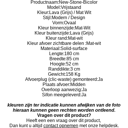
Productnaam:
New-Stone-Bicolor
Model:
Vrijstaand
Kleur:
Lava (Grijs) / Mat Wit
Stijl:
Modern / Design
Vorm:
Ovaal
Kleur binnenzijde:
Mat-Wit
Kleur buitenzijde:
Lava (Grijs)
Kleur rand:
Mat-wit
Kleur afvoer zichtbare delen :
Mat-wit
Materiaal:
Solid-surface
Lengte:
180 cm
Breedte:
85 cm
Hoogte:
52 cm
Randdikte:
3 cm
Gewicht:
158 Kg
Afvoerplug (clic-waste) gemonteerd:
Ja
Plaats afvoer:
Midden
Overloop aanwezig:
Ja
Sifon meegeleverd:
Ja
kleuren zijn ter indicatie kunnen afwijken van de foto
hieraan kunnen geen rechten worden ontleend.
Vragen over dit product?
Heeft een een vraag over dit product,
Dan kunt u altijd
contact opnemen
met onze helpdesk.