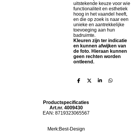
uitstekende keuze voor wie
functionaliteit en esthetiek
hoog in het vaandel heeft,
en die op zoek is naar een
unieke en aantrekkelijke
toevoeging aan hun
badruimte.
Kleuren zijn ter indicatie
en kunnen afwijken van
de foto. Hieraan kunnen
geen rechten worden
ontleend.
D
D
S
D
e
e
h
e
l
e
a
l
e
l
r
e
n
e
n
Productspecificaties
Art.nr. 4009430
EAN: 8719323065567
Merk:
Best-Design