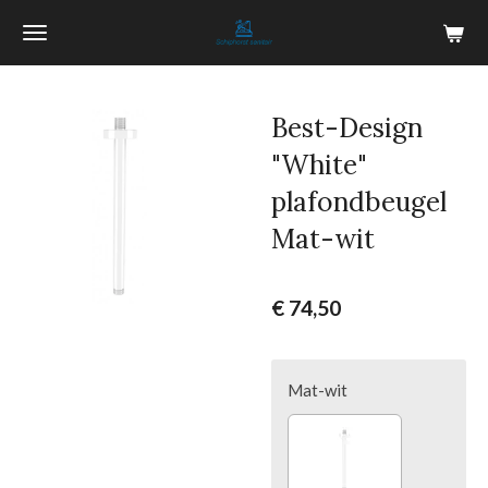
Ga
direct
naar
de
Best-Design
hoofdinhoud
"White"
plafondbeugel
Mat-wit
€ 74,50
Mat-wit