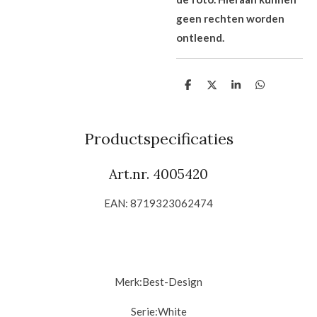
geen rechten worden
ontleend.
D
D
S
D
e
e
h
e
l
e
a
l
e
l
r
e
n
e
n
Productspecificaties
Art.nr. 4005420
EAN: 8719323062474
Merk:
Best-Design
Serie:
White