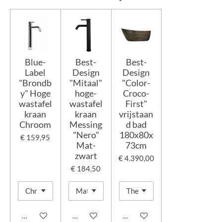
Blue-
Best-
Best-
Label
Design
Design
"Brondb
"Mitaal"
"Color-
y" Hoge
hoge-
Croco-
wastafel
wastafel
First"
kraan
kraan
vrijstaan
Chroom
Messing
d bad
"Nero"
180x80x
€ 159,95
Mat-
73cm
zwart
€ 4.390,00
€ 184,50
In winkelwagen
In winkelwagen
In winkelwagen