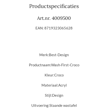
n
e
n
Productspecificaties
Art.nr. 4009500
EAN: 8719323065628
Merk:
Best-Design
Productnaam:
Wash-First-Croco
Kleur:
Croco
Materiaal:
Acryl
Stijl:
Design
Uitvoering:
Staande wastafel