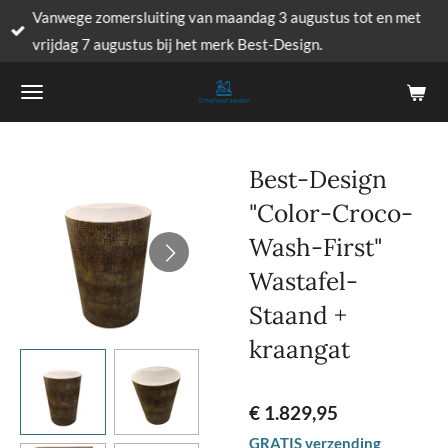
Vanwege zomersluiting van maandag 3 augustus tot en met
Ga
vrijdag 7 augustus bij het merk Best-Design.
direct
naar
de
hoofdinhoud
Best-Design
"Color-Croco-
Wash-First"
Wastafel-
Staand +
kraangat
€ 1.829,95
GRATIS verzending