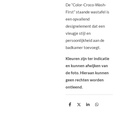
De “Color-Croco-Wash-
First” staande wastafel is
een opvallend
designelement dat een
vleugje stijl en
persoonlijkheid aan de
badkamer toevoegt.
Kleuren zijn ter indicatie
en kunnen afwijken van
de foto. Hieraan kunnen
geen rechten worden
ontleend.
D
D
S
D
e
e
h
e
l
e
a
l
e
l
r
e