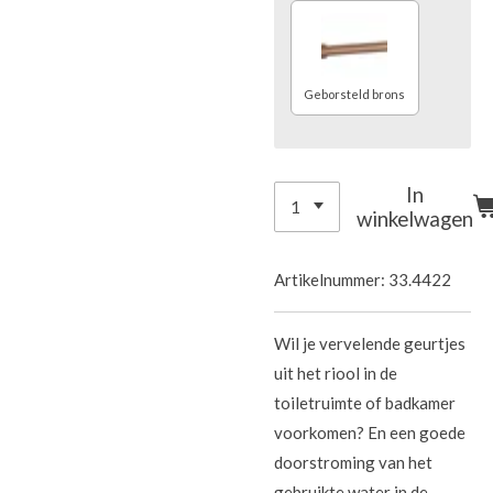
Geborsteld brons
In
winkelwagen
Artikelnummer:
33.4422
Wil je vervelende geurtjes
uit het riool in de
toiletruimte of badkamer
voorkomen? En een goede
doorstroming van het
gebruikte water in de