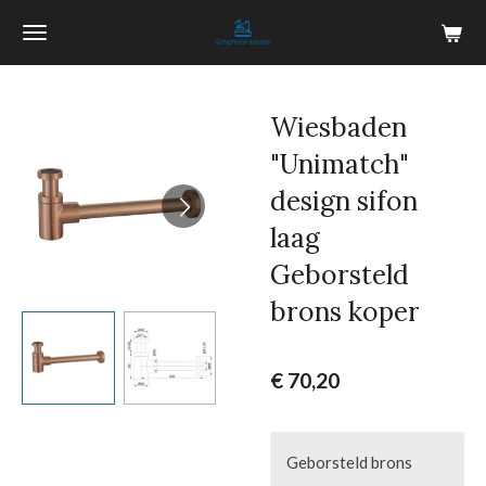
Ga
direct
naar
de
Wiesbaden
hoofdinhoud
"Unimatch"
design sifon
laag
Geborsteld
brons koper
€ 70,20
Geborsteld brons