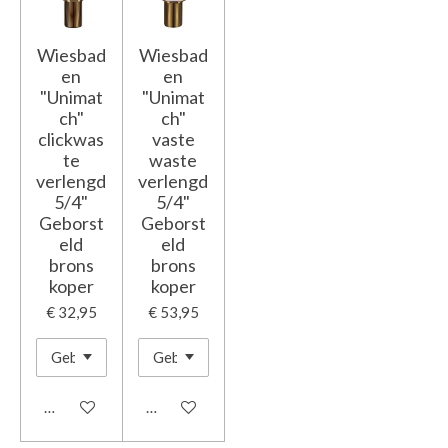
Wiesbad
Wiesbad
en
en
"Unimat
"Unimat
ch"
ch"
clickwas
vaste
te
waste
verlengd
verlengd
5/4"
5/4"
Geborst
Geborst
eld
eld
brons
brons
koper
koper
€ 32,95
€ 53,95
In winkelwagen
In winkelwagen