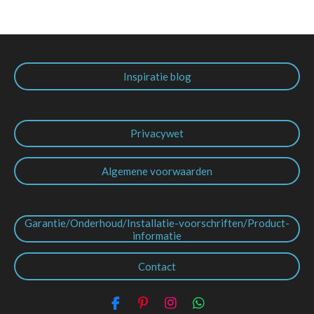
Inspiratie blog
Privacywet
Algemene voorwaarden
Garantie/Onderhoud/Installatie-voorschriften/Product-
informatie
Contact
F
P
I
W