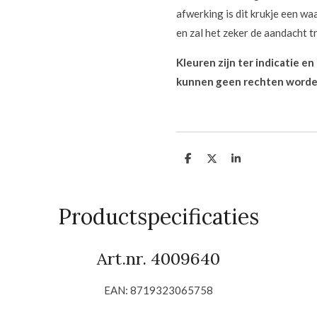
afwerking is dit krukje een w
en zal het zeker de aandacht 
Kleuren zijn ter indicatie e
kunnen geen rechten worde
D
D
S
e
e
h
l
e
a
e
l
r
n
e
Productspecificaties
Art.nr. 4009640
EAN: 8719323065758