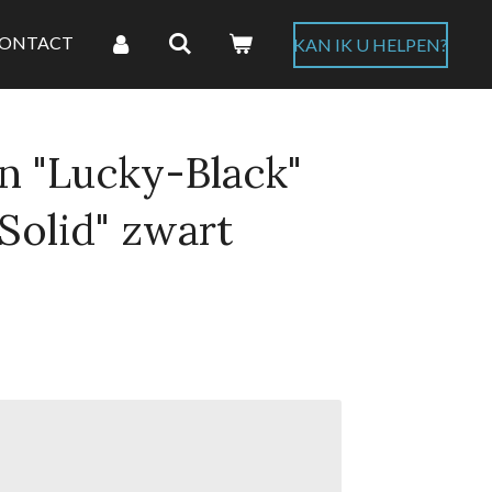
ONTACT
KAN IK U HELPEN?
n "Lucky-Black"
-Solid" zwart