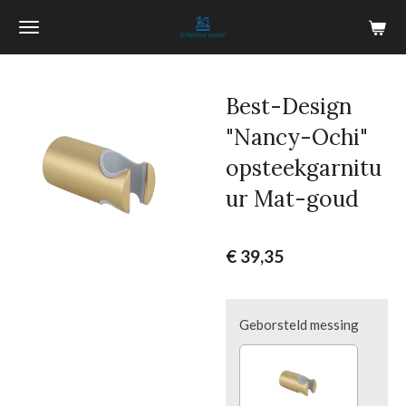
Ga
direct
naar
de
Best-Design
hoofdinhoud
"Nancy-Ochi"
opsteekgarnitu
ur Mat-goud
€ 39,35
Geborsteld messing