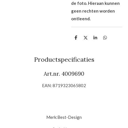
de foto. Hieraan kunnen
geen rechten worden
ontleend.
D
D
S
D
e
e
h
e
l
e
a
l
e
l
r
e
n
e
n
Productspecificaties
Art.nr. 4009690
EAN: 8719323065802
Merk:
Best-Design