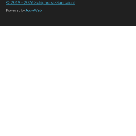
© 2019 - 2026
Schiphorst-Sanitair.nl
Powered by
JouwWeb