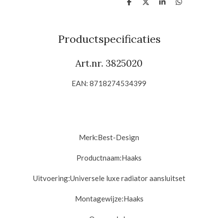
D
D
S
D
e
e
h
e
l
e
a
l
e
l
r
e
n
e
n
Productspecificaties
Art.nr. 3825020
EAN: 8718274534399
Merk:
Best-Design
Productnaam:
Haaks
Uitvoering:
Universele luxe radiator aansluitset
Montagewijze:
Haaks