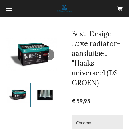
Ga
direct
naar
de
Best-Design
hoofdinhoud
Luxe radiator-
aansluitset
"Haaks"
universeel (DS-
GROEN)
€ 59,95
Chroom