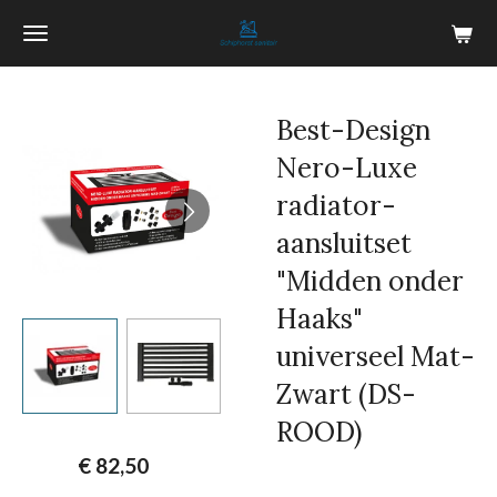
Ga
direct
naar
de
Best-Design
hoofdinhoud
Nero-Luxe
radiator-
aansluitset
"Midden onder
Haaks"
universeel Mat-
Zwart (DS-
ROOD)
€ 82,50