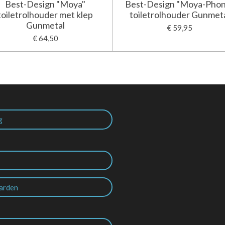
Best-Design "Moya"
Best-Design "Moya-Pho
toiletrolhouder met klep
toiletrolhouder Gunmet
Gunmetal
€ 59,95
€ 64,50
g
arden