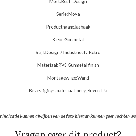
Merk:
Best-Design
Serie:
Moya
Productnaam:
Jashaak
Kleur:
Gunmetal
Stijl:
Design / Industrieel / Retro
Materiaal:
RVS Gunmetal finish
Montagewijze:
Wand
Bevestigingsmateriaal meegeleverd:
Ja
er indicatie kunnen afwijken van de foto hieraan kunnen geen rechten w
Vragen over dit product?