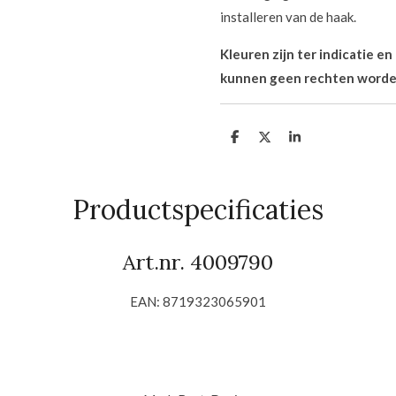
installeren van de haak.
Kleuren zijn ter indicatie e
kunnen geen rechten worde
D
D
S
e
e
h
l
e
a
e
l
r
n
e
Productspecificaties
Art.nr. 4009790
EAN: 8719323065901