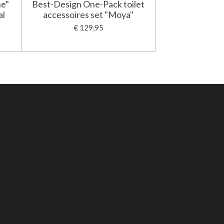
ne"
Best-Design One-Pack toilet
al
accessoires set "Moya"
€ 129,95