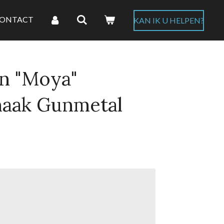
ONTACT
KAN IK U HELPEN?
n "Moya"
aak Gunmetal