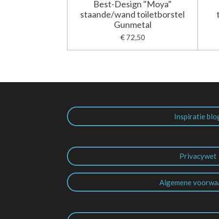
Best-Design "Moya"
staande/wand toiletborstel
Gunmetal
€ 72,50
Inspiratie blo
Privacywet
Algemene voorwa