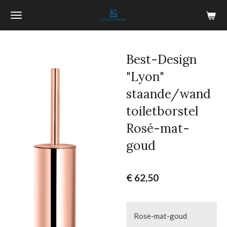
Ga
direct
naar
de
Best-Design
hoofdinhoud
"Lyon"
staande/wand
toiletborstel
Rosé-mat-
goud
€ 62,50
Rose-mat-goud