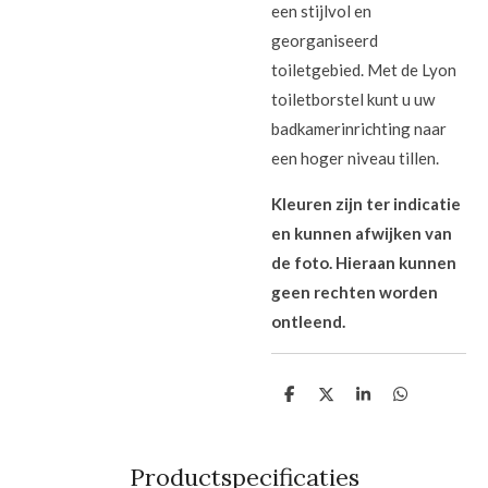
een stijlvol en
georganiseerd
toiletgebied. Met de Lyon
toiletborstel kunt u uw
badkamerinrichting naar
een hoger niveau tillen.
Kleuren zijn ter indicatie
en kunnen afwijken van
de foto. Hieraan kunnen
geen rechten worden
ontleend.
D
D
S
D
e
e
h
e
l
e
a
l
e
l
r
e
n
e
n
Productspecificaties