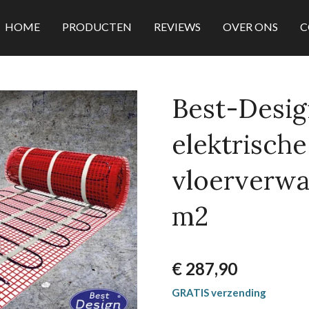
HOME
PRODUCTEN
REVIEWS
OVER ONS
C
Best-Desig
elektrische
vloerverwa
m2
€ 287,90
GRATIS verzending