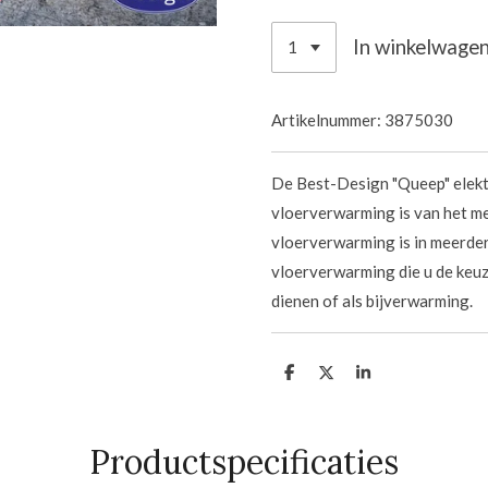
In winkelwage
Artikelnummer:
3875030
De Best-Design "Queep" elekt
vloerverwarming is van het me
vloerverwarming is in meerde
vloerverwarming die u de keuz
dienen of als bijverwarming.
D
D
S
e
e
h
l
e
a
e
l
r
n
e
Productspecificaties