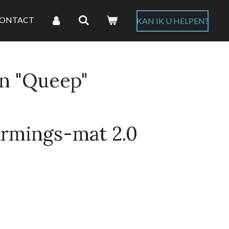
ONTACT
KAN IK U HELPEN?
n "Queep"
rmings-mat 2.0