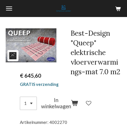
Ga
direct
naar
de
Best-Design
hoofdinhoud
"Queep"
elektrische
vloerverwarmi
ngs-mat 7.0 m2
€ 645,60
GRATIS verzending
In
winkelwagen
Artikelnummer:
4002270