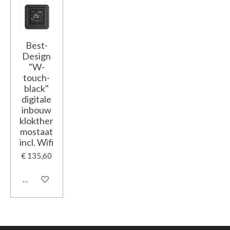
Best-
Design
"W-
touch-
black"
digitale
inbouw
klokther
mostaat
incl. Wifi
€ 135,60
In winkelwagen