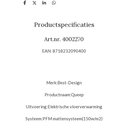
D
D
S
D
e
e
h
e
l
e
a
l
e
l
r
e
n
e
n
Productspecificaties
Art.nr. 4002270
EAN: 8718232090400
Merk:
Best-Design
Productnaam:
Queep
Uitvoering:
Elektrische vloerverwarming
Systeem:
PFM mattensysteem(150w/m2)