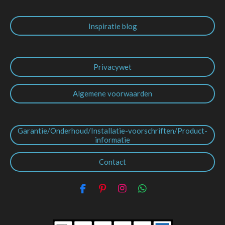
Inspiratie blog
Privacywet
Algemene voorwaarden
Garantie/Onderhoud/Installatie-voorschriften/Product-
informatie
Contact
F
P
I
W
a
i
n
h
c
n
s
a
e
t
t
t