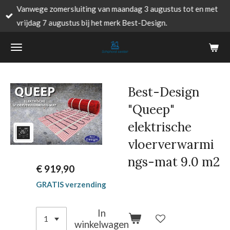
Vanwege zomersluiting van maandag 3 augustus tot en met
Ga
vrijdag 7 augustus bij het merk Best-Design.
direct
naar
de
hoofdinhoud
Best-Design
"Queep"
elektrische
vloerverwarmi
ngs-mat 9.0 m2
€ 919,90
GRATIS verzending
In
winkelwagen