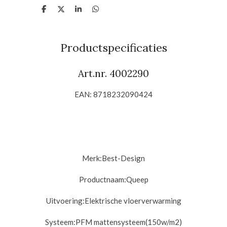
D
D
S
D
e
e
h
e
l
e
a
l
e
l
r
e
n
e
n
Productspecificaties
Art.nr. 4002290
EAN: 8718232090424
Merk:
Best-Design
Productnaam:
Queep
Uitvoering:
Elektrische vloerverwarming
Systeem:
PFM mattensysteem(150w/m2)