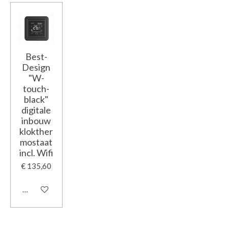
Best-
Design
"W-
touch-
black"
digitale
inbouw
klokther
mostaat
incl. Wifi
€ 135,60
In winkelwagen