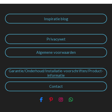
Inspiratie blog
Privacywet
Algemene voorwaarden
Garantie/Onderhoud/Installatie-voorschriften/Product-
informatie
Contact
F
P
I
W
a
i
n
h
c
n
s
a