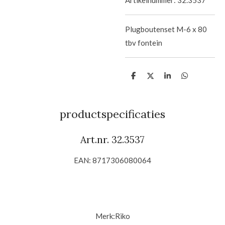
Plugboutenset M-6 x 80
tbv fontein
D
D
S
D
e
e
h
e
l
e
a
l
e
l
r
e
n
e
n
productspecificaties
Art.nr.
32.3537
EAN: 8717306080064
Merk:Riko