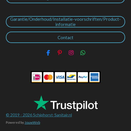
Garantie/Onderhoud/Installatie-voorschriften/Product-
informatie
Contact
F
P
I
W
a
i
n
h
c
n
s
a
e
t
t
t
b
e
a
s
o
r
g
A
o
e
r
p
k
s
a
p
t
m
© 2019 - 2026
Schiphorst-Sanitair.nl
Powered by
JouwWeb