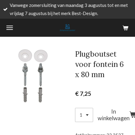
Vanwege zomersluiting van maandag 3 augustus tot en met
Ga
vrijdag 7 augustus bij het merk Best-Design.
direct
naar
de
hoofdinhoud
Plugboutset
voor fontein 6
x 80 mm
€ 7,25
In
winkelwagen
Artikelnummer:
32.3537