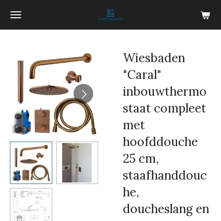
Ga
direct
naar
de
Wiesbaden
hoofdinhoud
"Caral"
inbouwthermo
staat compleet
met
hoofddouche
25 cm,
staafhanddouc
he,
doucheslang en