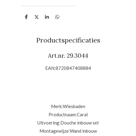
D
D
S
D
e
e
h
e
l
e
a
l
e
l
r
e
n
e
n
Productspecificaties
Art.nr. 29.3044
EAN:8720847408884
Merk:
Wiesbaden
Productnaam:
Caral
Uitvoering:
Douche inbouw set
Montagewijze:
Wand inbouw