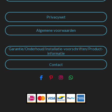
Privacywet
Algemene voorwaarden
Garantie/Onderhoud/Installatie-voorschriften/Product-
informatie
Contact
F
P
I
W
a
i
n
h
c
n
s
a
e
t
t
t
b
e
a
s
o
r
g
A
o
e
r
p
k
s
a
p