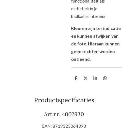
functionaliteit als
esthetiek in je
badkamerinterieur
Kleuren zijn ter indicatie
en kunnen afwijken van
de foto. Hieraan kunnen
geen rechten worden
ontleend.
D
D
S
D
e
e
h
e
l
e
a
l
e
l
r
e
n
e
n
Productspecificaties
Art.nr. 4007930
EAN: 8719323064393