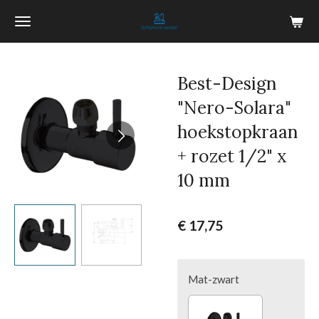
Ga
direct
naar
de
Best-Design
hoofdinhoud
"Nero-Solara"
hoekstopkraan
+ rozet 1/2" x
10 mm
€ 17,75
Mat-zwart