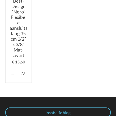
Best-
Design
"Nero"
Flexibel
e
aansluits
lang 35
cm 1/2"
x 3/8"
Mat-
zwart
€ 15,60
In winkelwagen
Inspiratie blog