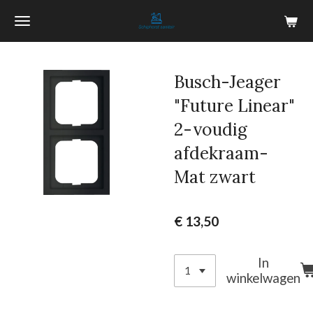
Ga
direct
naar
de
Busch-Jeager
hoofdinhoud
"Future Linear"
2-voudig
afdekraam-
Mat zwart
€ 13,50
In
winkelwagen