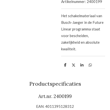
Artikelnummer:
2400199
Het schakelmateriaal van
Busch-Jaeger in de Future
Linear programma staat
voor bescheiden,
zakelijkheid en absolute
kwaliteit.
D
D
S
D
e
e
h
e
l
e
a
l
e
l
r
e
n
e
n
Productspecificaties
Art.nr.
2400199
EAN: 4011395128312