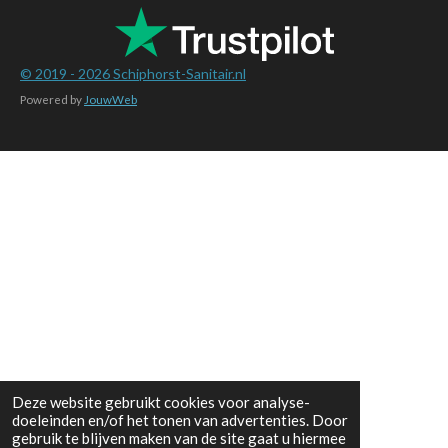
t
m
© 2019 - 2026
Schiphorst-Sanitair.nl
Powered by
JouwWeb
Deze website gebruikt cookies voor analyse-
doeleinden en/of het tonen van advertenties. Door
gebruik te blijven maken van de site gaat u hiermee