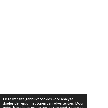
Deze website gebruikt cookies voor analyse-
doeleinden en/of het tonen van advertenties. Door
gebruik te blijven maken van de site gaat u hiermee