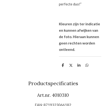
perfecte duo!”
Kleuren zijn ter indicatie
en kunnen afwijken van
de foto. Hieraan kunnen
geen rechten worden
ontleend.
D
D
S
D
e
e
h
e
l
e
a
l
e
l
r
e
n
e
n
Productspecificaties
Art.nr. 4010310
EAN: 8719323066182