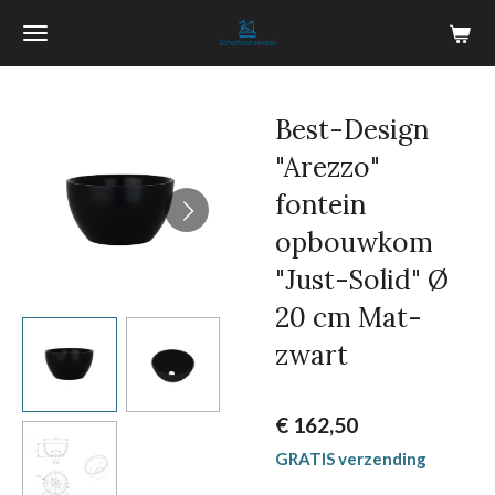
Ga
direct
naar
de
Best-Design
hoofdinhoud
"Arezzo"
fontein
opbouwkom
"Just-Solid" Ø
20 cm Mat-
zwart
€ 162,50
GRATIS verzending