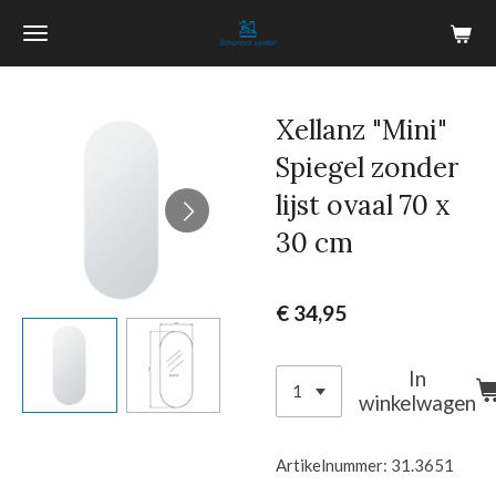
Ga
direct
naar
de
Xellanz "Mini"
hoofdinhoud
Spiegel zonder
lijst ovaal 70 x
30 cm
€ 34,95
In
winkelwagen
Artikelnummer:
31.3651