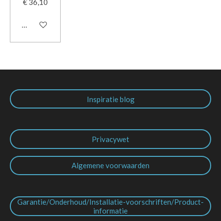
€ 36,10
In winkelwagen
Inspiratie blog
Privacywet
Algemene voorwaarden
Garantie/Onderhoud/Installatie-voorschriften/Product-
informatie