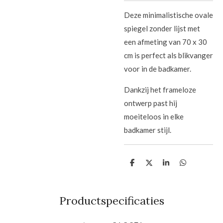
Deze minimalistische ovale
spiegel zonder lijst met
een afmeting van 70 x 30
cm is perfect als blikvanger
voor in de badkamer.
Dankzij het frameloze
ontwerp past hij
moeiteloos in elke
badkamer stijl.
D
D
S
D
e
e
h
e
l
e
a
l
e
l
r
e
n
e
n
Productspecificaties