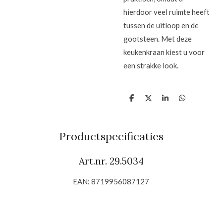
hierdoor veel ruimte heeft
tussen de uitloop en de
gootsteen. Met deze
keukenkraan kiest u voor
een strakke look.
D
D
S
D
e
e
h
e
l
e
a
l
e
l
r
e
n
e
n
Productspecificaties
Art.nr. 29.5034
EAN: 8719956087127