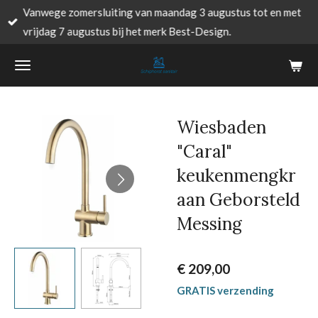
Vanwege zomersluiting van maandag 3 augustus tot en met
Ga
vrijdag 7 augustus bij het merk Best-Design.
direct
naar
de
hoofdinhoud
Wiesbaden
"Caral"
keukenmengkr
aan Geborsteld
Messing
€ 209,00
GRATIS verzending