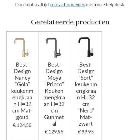
Dan kunt u altijd
contact opnemen
met onze helpdesk.
Gerelateerde producten
Best-
Best-
Best-
Design
Design
Design
Nancy
Moya
"Sort"
"Gola"
"Pricco"
keukenm
keukenm
Keuken
engkraa
engkraa
mengkra
n H=32
n H=32
an H=32
cm
cm Mat-
cm
"Nero"
goud
Gunmet
Mat-
al
zwart
€ 124,50
€ 129,95
€ 99,95