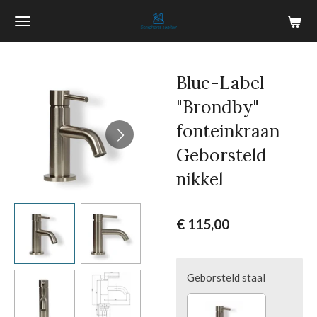
Ga
direct
naar
de
Blue-Label
hoofdinhoud
"Brondby"
fonteinkraan
Geborsteld
nikkel
€ 115,00
Geborsteld staal