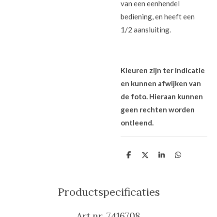
van een eenhendel
bediening, en heeft een
1/2 aansluiting.
Kleuren zijn ter indicatie
en kunnen afwijken van
de foto. Hieraan kunnen
geen rechten worden
ontleend.
D
D
S
D
e
e
h
e
l
e
a
l
e
l
r
e
n
e
n
Productspecificaties
Art.nr. 7416708