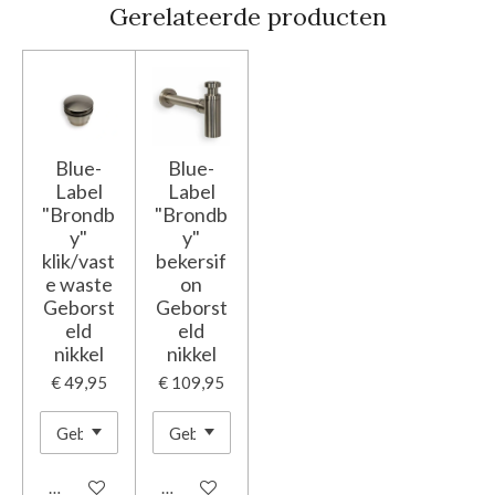
Gerelateerde producten
Blue-
Blue-
Label
Label
"Brondb
"Brondb
y"
y"
klik/vast
bekersif
e waste
on
Geborst
Geborst
eld
eld
nikkel
nikkel
€ 49,95
€ 109,95
In winkelwagen
In winkelwagen