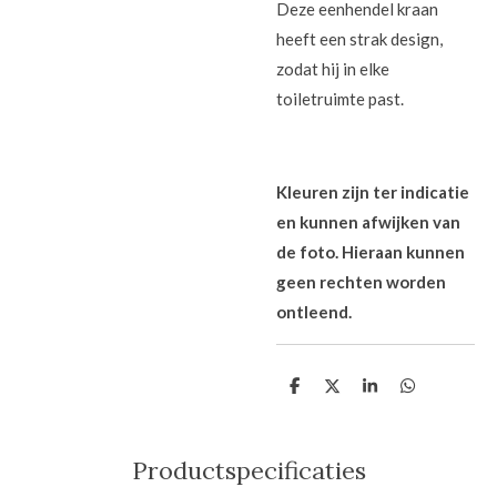
Deze eenhendel kraan
heeft een strak design,
zodat hij in elke
toiletruimte past.
Kleuren zijn ter indicatie
en kunnen afwijken van
de foto. Hieraan kunnen
geen rechten worden
ontleend.
D
D
S
D
e
e
h
e
l
e
a
l
e
l
r
e
n
e
n
Productspecificaties