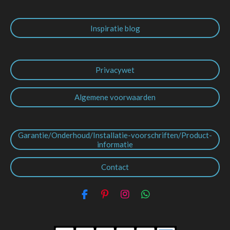
Inspiratie blog
Privacywet
Algemene voorwaarden
Garantie/Onderhoud/Installatie-voorschriften/Product-
informatie
Contact
F
P
I
W
a
i
n
h
c
n
s
a
e
t
t
t