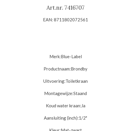
Art.nr. 7416707
EAN: 8711802072561
Merk:Blue-Label
Productnaam:
Brondby
Uitvoering:
Toiletkraan
Montagewijze:
Staand
Koud water kraan:
Ja
Aansluiting (inch):
1/2"
Kleur:Mat-zwart