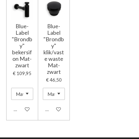
Blue-
Blue-
Label
Label
"Brondb
"Brondb
y"
y"
bekersif
klik/vast
on Mat-
e waste
zwart
Mat-
zwart
€ 109,95
€ 46,50
In winkelwagen
In winkelwagen