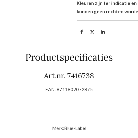
Kleuren zijn ter indicatie e
kunnen geen rechten worde
D
D
S
e
e
h
l
e
a
e
l
r
n
e
Productspecificaties
Art.nr.
7416738
EAN:
8711802072875
Merk:Blue-Label