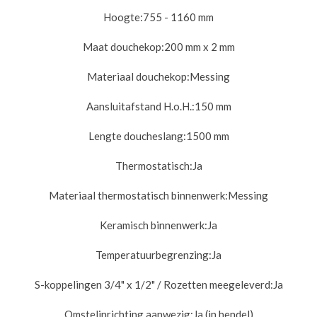
Hoogte:
755 - 1160 mm
Maat douchekop:
200 mm x 2 mm
Materiaal douchekop:
Messing
Aansluitafstand H.o.H.:
150 mm
Lengte doucheslang:
1500 mm
Thermostatisch:
Ja
Materiaal thermostatisch binnenwerk:
Messing
Keramisch binnenwerk:
Ja
Temperatuurbegrenzing:
Ja
S-koppelingen 3/4" x 1/2" / Rozetten meegeleverd:
Ja
Omstelinrichting aanwezig:
Ja (in hendel)