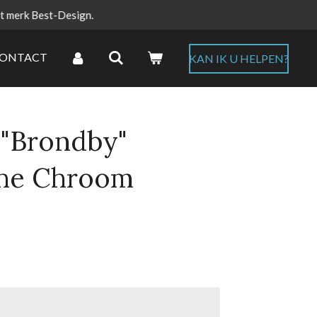
et merk Best-Design.
ONTACT
KAN IK U HELPEN?
 "Brondby"
he Chroom