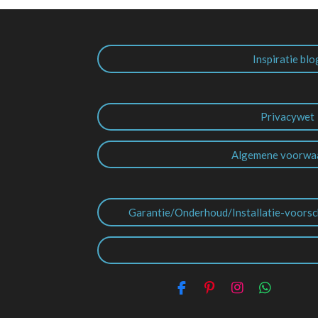
Inspiratie blo
Privacywet
Algemene voorwa
Garantie/Onderhoud/Installatie-voorsc
F
P
I
W
a
i
n
h