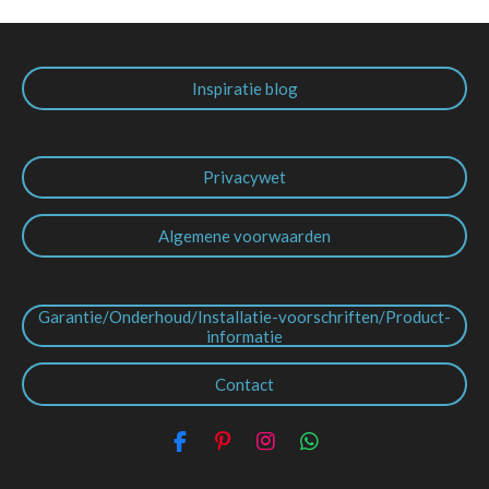
Inspiratie blog
Privacywet
Algemene voorwaarden
Garantie/Onderhoud/Installatie-voorschriften/Product-
informatie
Contact
F
P
I
W
a
i
n
h