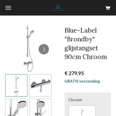
Ga
direct
naar
de
Blue-Label
hoofdinhoud
"Brondby"
glijstangset
90cm Chroom
€ 279,95
GRATIS verzending
Chroom