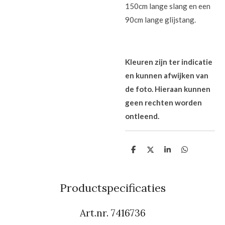
150cm lange slang en een
90cm lange glijstang.
Kleuren zijn ter indicatie
en kunnen afwijken van
de foto. Hieraan kunnen
geen rechten worden
ontleend.
D
D
S
D
e
e
h
e
l
e
a
l
e
l
r
e
n
e
n
Productspecificaties
Art.nr.
7416736