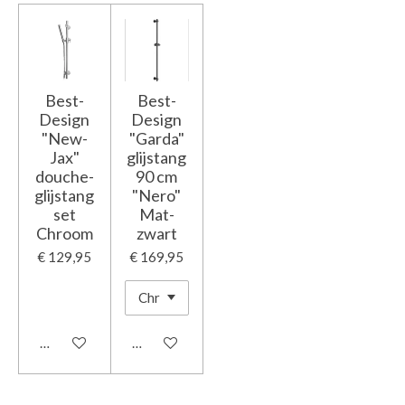
Best-
Best-
Design
Design
"New-
"Garda"
Jax"
glijstang
douche-
90 cm
glijstang
"Nero"
set
Mat-
Chroom
zwart
€ 129,95
€ 169,95
In winkelwagen
In winkelwagen