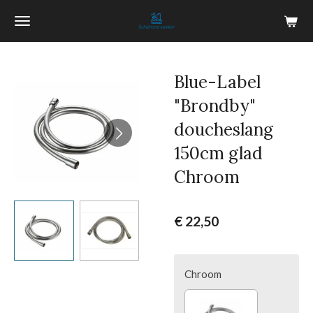
Ga
direct
naar
de
Blue-Label
hoofdinhoud
"Brondby"
doucheslang
150cm glad
Chroom
€ 22,50
Chroom