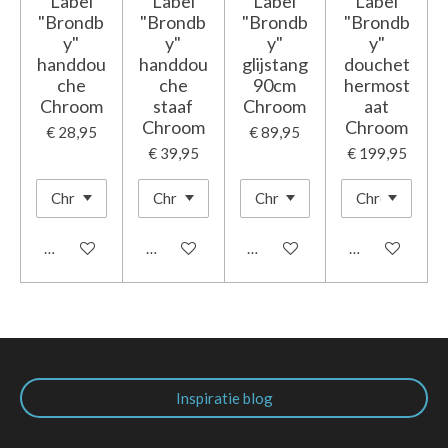
Label
Label
Label
Label
"Brondb
"Brondb
"Brondb
"Brondb
y"
y"
y"
y"
handdou
handdou
glijstang
douchet
che
che
90cm
hermost
Chroom
staaf
Chroom
aat
Chroom
Chroom
€ 28,95
€ 89,95
€ 39,95
€ 199,95
In winkelwagen
In winkelwagen
In winkelwagen
In winkelwage
Inspiratie blog