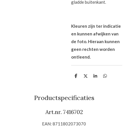
gladde buitenkant.
Kleuren zijn ter indicatie
en kunnen afwijken van
de foto. Hieraan kunnen
geen rechten worden
ontleend.
D
D
S
D
e
e
h
e
l
e
a
l
e
l
r
e
n
e
n
Productspecificaties
Art.nr.
7416702
EAN:
8711802073070