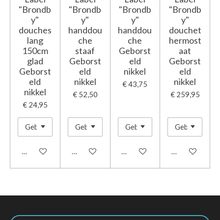
"Brondb
"Brondb
"Brondb
"Brondb
y"
y"
y"
y"
douches
handdou
handdou
douchet
lang
che
che
hermost
150cm
staaf
Geborst
aat
glad
Geborst
eld
Geborst
Geborst
eld
nikkel
eld
eld
nikkel
nikkel
€ 43,75
nikkel
€ 52,50
€ 259,95
€ 24,95
In winkelwagen
In winkelwagen
In winkelwagen
In winkelwage