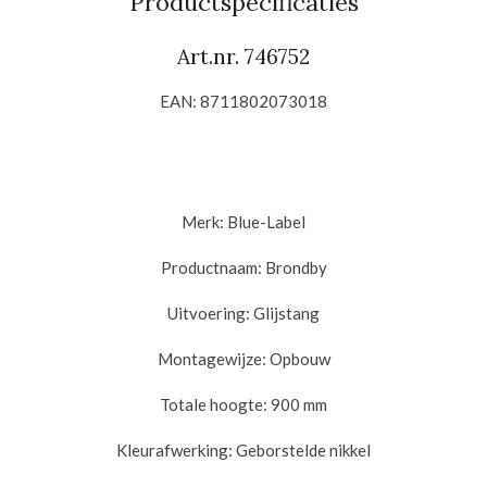
Productspecificaties
Art.nr. 746752
EAN:
8711802073018
Merk: Blue-Label
Productnaam:
Brondby
Uitvoering:
Glijstang
Montagewijze:
Opbouw
Totale hoogte: 900
mm
Kleurafwerking: Geborstelde nikkel