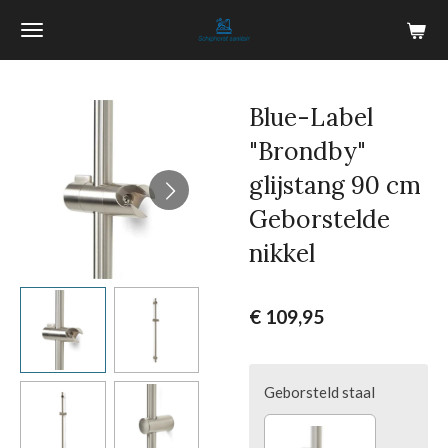
Ga
direct
naar
de
Blue-Label
hoofdinhoud
"Brondby"
glijstang 90 cm
Geborstelde
nikkel
€ 109,95
Geborsteld staal