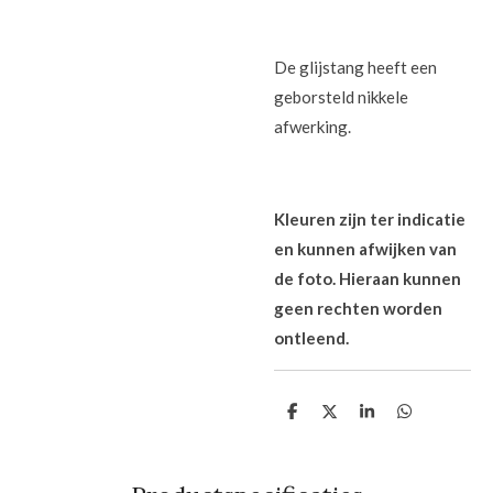
De glijstang heeft een
geborsteld nikkele
afwerking.
Kleuren zijn ter indicatie
en kunnen afwijken van
de foto. Hieraan kunnen
geen rechten worden
ontleend.
D
D
S
D
e
e
h
e
l
e
a
l
e
l
r
e
n
e
n