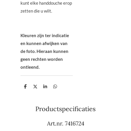
kunt elke handdouche erop
zetten die u wilt.
Kleuren zijn ter indicatie
en kunnen afwijken van
de foto. Hieraan kunnen
geen rechten worden
ontleend.
D
D
S
D
e
e
h
e
l
e
a
l
e
l
r
e
n
e
n
Productspecificaties
Art.nr.
7416724