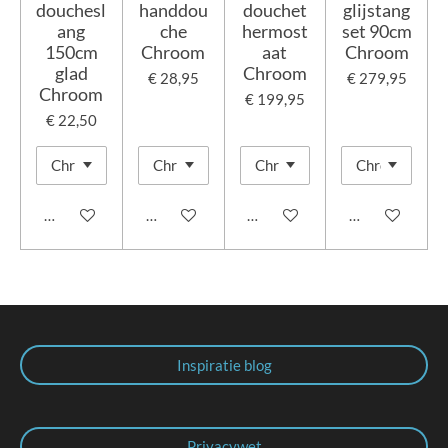
douchesl
handdou
douchet
glijstang
ang
che
hermost
set 90cm
150cm
Chroom
aat
Chroom
glad
Chroom
€ 28,95
€ 279,95
Chroom
€ 199,95
€ 22,50
In winkelwagen
In winkelwagen
In winkelwagen
In winkelwage
Inspiratie blog
Privacywet