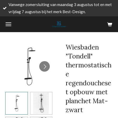
Vanwege zomersluiting van maandag 3 augustus tot en met
Ga
vrijdag 7 augustus bij het merk Best-Design.
direct
naar
de
hoofdinhoud
Wiesbaden
"Tondell"
thermostatisch
e
regendouchese
t opbouw met
planchet Mat-
zwart