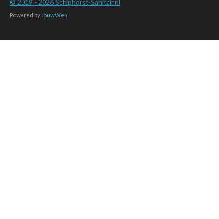
© 2019 - 2026
Schiphorst-Sanitair.nl
Powered by
JouwWeb