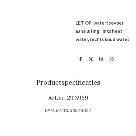
LET OP: watertoevoer
aansluiting: links heet
water, rechts koud watet
D
D
S
D
e
e
h
e
l
e
a
l
e
l
r
e
n
e
n
Productspecificaties
Art.nr. 29.3969
EAN: 8718053678337