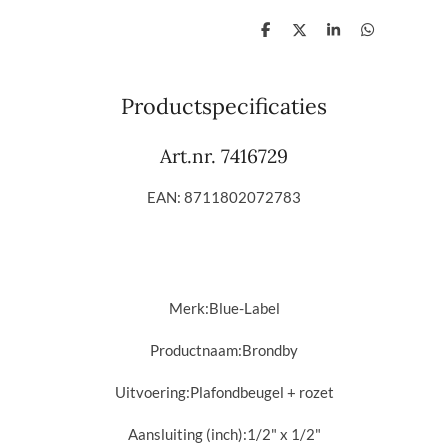
D
D
S
D
e
e
h
e
l
e
a
l
e
l
r
e
n
e
n
Productspecificaties
Art.nr.
7416729
EAN: 8711802072783
Merk:Blue-Label
Productnaam:Brondby
Uitvoering:
Plafondbeugel + rozet
Aansluiting (inch):
1/2" x 1/2"