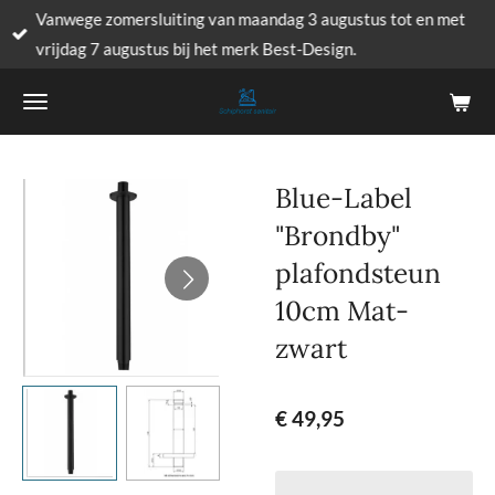
Vanwege zomersluiting van maandag 3 augustus tot en met
Ga
vrijdag 7 augustus bij het merk Best-Design.
direct
naar
de
hoofdinhoud
Blue-Label
"Brondby"
plafondsteun
10cm Mat-
zwart
€ 49,95