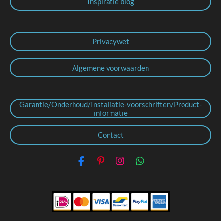
Inspiratie blog
Privacywet
Algemene voorwaarden
Garantie/Onderhoud/Installatie-voorschriften/Product-
informatie
Contact
F
P
I
W
a
i
n
h
c
n
s
a
e
t
t
t
b
e
a
s
o
r
g
A
o
e
r
p