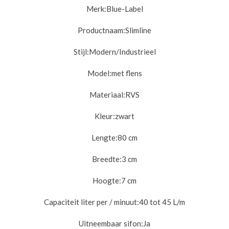
Merk:Blue-Label
Productnaam:
Slimline
Stijl:
Modern/Industrieel
Model:met
flens
Materiaal:
RVS
Kleur:
zwart
Lengte:8
0 cm
Breedte:3
cm
Hoogte:
7 cm
Capaciteit liter per / minuut:
40 tot 45 L/m
Uitneembaar sifon:
Ja