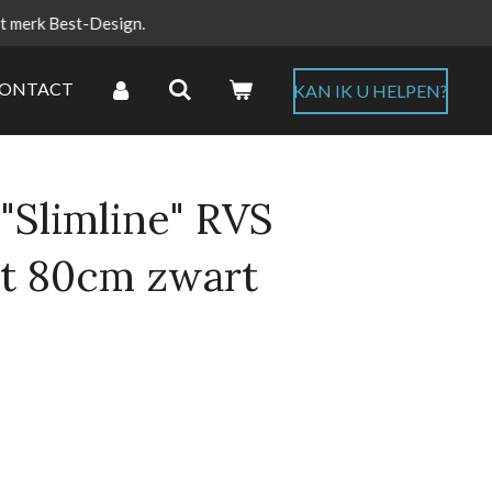
et merk Best-Design.
ONTACT
KAN IK U HELPEN?
"Slimline" RVS
t 80cm zwart