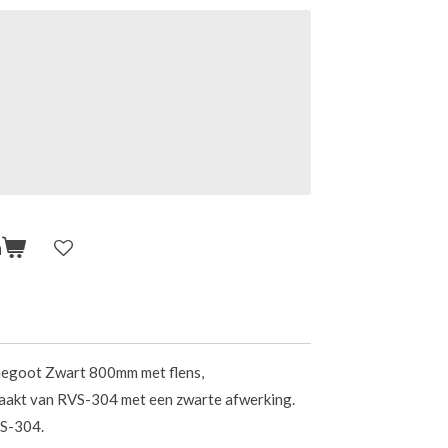
n
hegoot Zwart 800mm met flens,
aakt van RVS-304 met een zwarte afwerking.
VS-304.