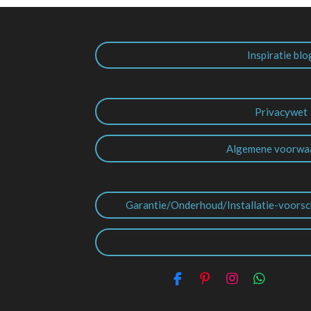
Inspiratie blo
Privacywet
Algemene voorwa
Garantie/Onderhoud/Installatie-voorsc
F
P
I
W
a
i
n
h
c
n
s
a