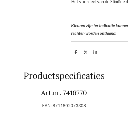
Het voordeel van de Slimline d
Kleuren zijn ter indicatie kunn
rechten worden ontleend.
D
D
S
e
e
h
l
e
a
e
l
r
n
e
Productspecificaties
Art.nr.
7416770
EAN: 8711802073308