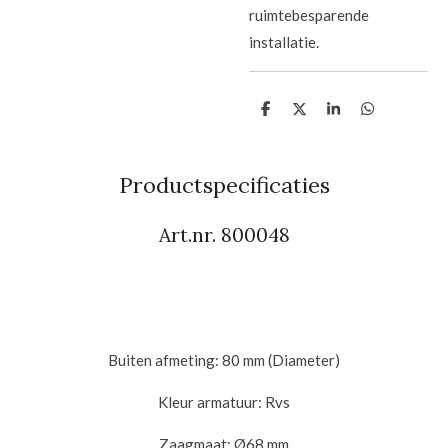
ruimtebesparende
installatie.
D
D
S
D
e
e
h
e
l
e
a
l
e
l
r
e
n
e
n
Productspecificaties
Art.nr. 800048
Buiten afmeting: 80 mm (Diameter)
Kleur armatuur: Rvs
Zaagmaat: Ø68 mm