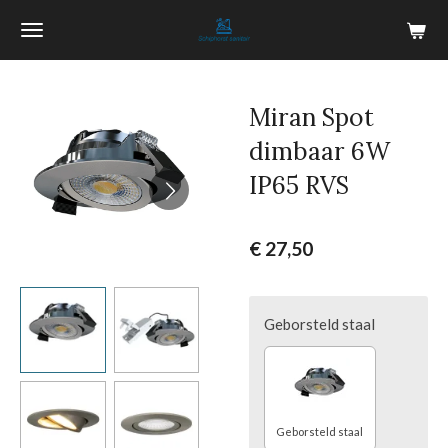
Ga
direct
naar
de
Miran Spot
hoofdinhoud
dimbaar 6W
IP65 RVS
€ 27,50
Geborsteld staal
Geborsteld staal