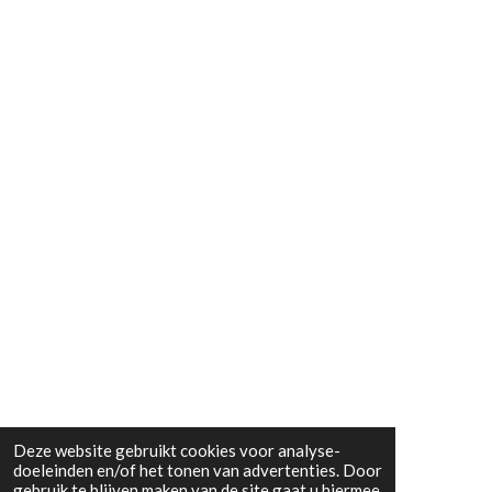
Deze website gebruikt cookies voor analyse-
doeleinden en/of het tonen van advertenties. Door
gebruik te blijven maken van de site gaat u hiermee