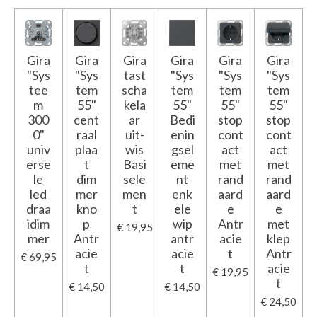
Gira
Gira
Gira
Gira
Gira
Gira
"Sys
"Sys
tast
"Sys
"Sys
"Sys
tee
tem
scha
tem
tem
tem
m
55"
kela
55"
55"
55"
300
cent
ar
Bedi
stop
stop
0"
raal
uit-
enin
cont
cont
univ
plaa
wis
gsel
act
act
erse
t
Basi
eme
met
met
le
dim
sele
nt
rand
rand
led
mer
men
enk
aard
aard
draa
kno
t
ele
e
e
idim
p
wip
Antr
met
€ 19,95
mer
Antr
antr
acie
klep
acie
acie
t
Antr
€ 69,95
t
t
acie
€ 19,95
t
€ 14,50
€ 14,50
€ 24,50