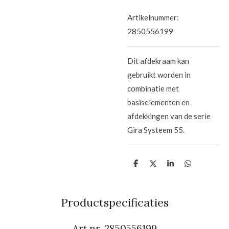
Artikelnummer:
2850556199
Dit afdekraam kan
gebruikt worden in
combinatie met
basiselementen en
afdekkingen van de serie
Gira Systeem 55.
D
D
S
D
e
e
h
e
l
e
a
l
e
l
r
e
n
e
n
Productspecificaties
Art.nr.
2850556199