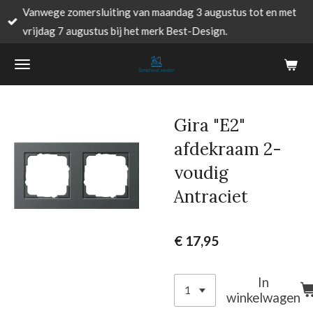
Vanwege zomersluiting van maandag 3 augustus tot en met
Ga
vrijdag 7 augustus bij het merk Best-Design.
direct
naar
de
hoofdinhoud
Gira "E2"
afdekraam 2-
voudig
Antraciet
€ 17,95
In
winkelwagen