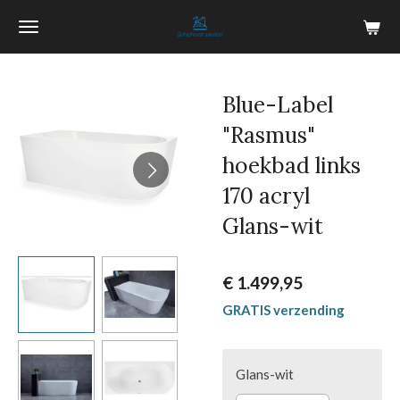
Ga
direct
naar
de
Blue-Label
hoofdinhoud
"Rasmus"
hoekbad links
170 acryl
Glans-wit
€ 1.499,95
GRATIS verzending
Glans-wit