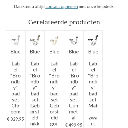
Dan kunt u altijd
contact opnemen
met onze helpdesk.
Gerelateerde producten
Blue
Blue
Blue
Blue
Blue
-
-
-
-
-
Lab
Lab
Lab
Lab
Lab
el
el
el
el
el
"Bro
"Bro
"Bro
"Bro
"Bro
ndb
ndb
ndb
ndb
ndb
y"
y"
y"
y"
y"
bad
bad
bad
bad
bad
set
set
set
set
set
Chr
Geb
Geb
Gun
Mat
oom
orst
orst
met
-
eld
eld
al
zwa
€ 329,95
nikk
gou
rt
€ 499,95