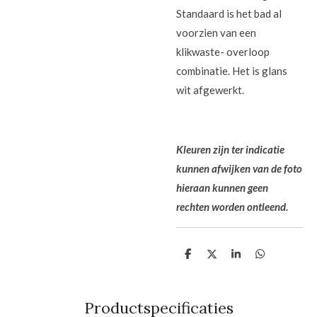
Standaard is het bad al
voorzien van een
klikwaste- overloop
combinatie. Het is glans
wit afgewerkt.
Kleuren zijn ter indicatie
kunnen afwijken van de foto
hieraan kunnen geen
rechten worden ontleend.
D
D
S
D
e
e
h
e
l
e
a
l
e
l
r
e
n
e
n
Productspecificaties