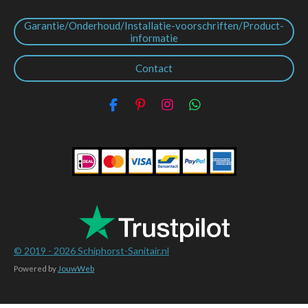
Garantie/Onderhoud/Installatie-voorschriften/Product-
informatie
Contact
F
P
I
W
a
i
n
h
c
n
s
a
e
t
t
t
b
e
a
s
o
r
g
A
o
e
r
p
k
s
a
p
t
m
© 2019 - 2026
Schiphorst-Sanitair.nl
Powered by
JouwWeb