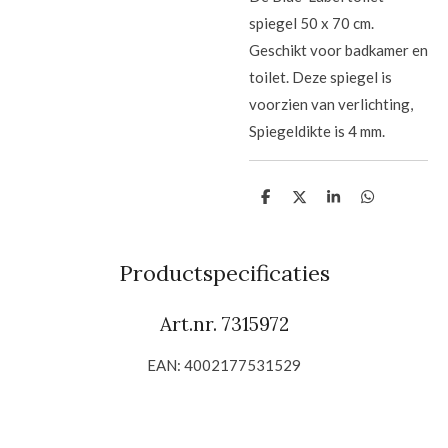
spiegel 50 x 70 cm.
Geschikt voor badkamer en
toilet. Deze spiegel is
voorzien van verlichting,
Spiegeldikte is 4 mm.
D
D
S
D
e
e
h
e
l
e
a
l
e
l
r
e
n
e
n
Productspecificaties
Art.nr.
7315972
EAN: 4002177531529