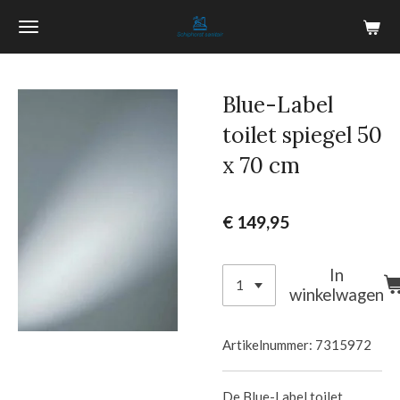
Ga
direct
naar
de
Blue-Label
hoofdinhoud
toilet spiegel 50
x 70 cm
€ 149,95
In
winkelwagen
Artikelnummer:
7315972
De Blue-Label toilet