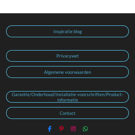
Inspiratie blog
Privacywet
Algemene voorwaarden
Garantie/Onderhoud/Installatie-voorschriften/Product-
informatie
Contact
F
P
I
W