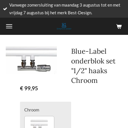
Vanwege zomersluiting van maandag 3 augustus tot en met
Ga
vrijdag 7 augustus bij het merk Best-Design.
direct
naar
de
hoofdinhoud
Blue-Label
onderblok set
"1/2" haaks
Chroom
€ 99,95
Chroom