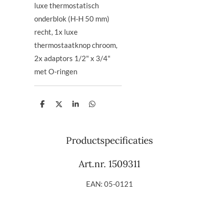
luxe thermostatisch
onderblok (H-H 50 mm)
recht, 1x luxe
thermostaatknop chroom,
2x adaptors 1/2" x 3/4"
met O-ringen
D
D
S
D
e
e
h
e
l
e
a
l
e
l
r
e
n
e
n
Productspecificaties
Art.nr.
1509311
EAN: 05-0121